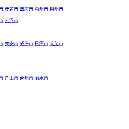
市
茂名市
肇庆市
惠州市
梅州市
市
云浮市
市
泰安市
威海市
日照市
莱芜市
市
舟山市
台州市
丽水市