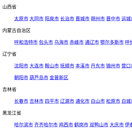
山西省
太原市
大同市
阳泉市
长治市
晋城市
朔州市
晋中市
运城
内蒙古自治区
呼和浩特市
包头市
乌海市
赤峰市
通辽市
鄂尔多斯市
呼
辽宁省
沈阳市
大连市
鞍山市
抚顺市
本溪市
丹东市
锦州市
营口
朝阳市
葫芦岛市
金普新区
吉林省
长春市
吉林市
四平市
辽源市
通化市
白山市
松原市
白城
黑龙江省
哈尔滨市
齐齐哈尔市
鸡西市
鹤岗市
双鸭山市
大庆市
伊