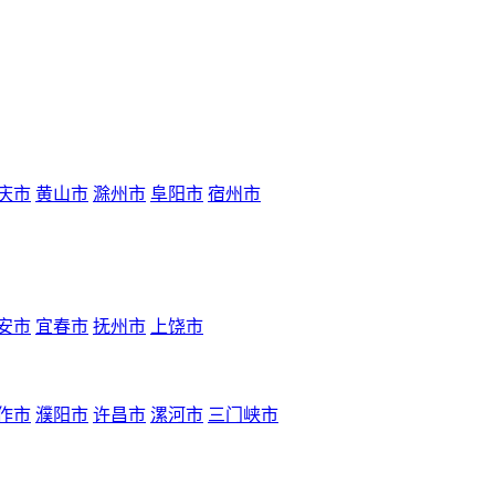
庆市
黄山市
滁州市
阜阳市
宿州市
安市
宜春市
抚州市
上饶市
作市
濮阳市
许昌市
漯河市
三门峡市