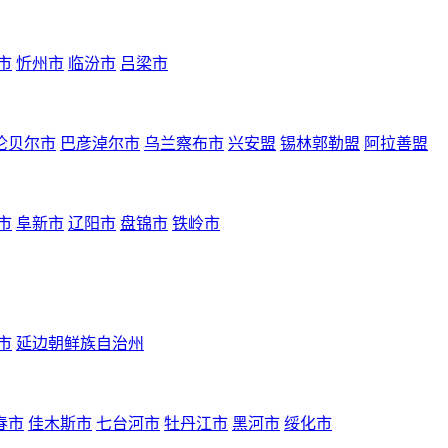
市
忻州市
临汾市
吕梁市
伦贝尔市
巴彦淖尔市
乌兰察布市
兴安盟
锡林郭勒盟
阿拉善盟
市
阜新市
辽阳市
盘锦市
铁岭市
市
延边朝鲜族自治州
春市
佳木斯市
七台河市
牡丹江市
黑河市
绥化市