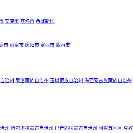
市
安康市
商洛市
西咸新区
凉市
酒泉市
庆阳市
定西市
陇南市
自治州
果洛藏族自治州
玉树藏族自治州
海西蒙古族藏族自治州
治州
博尔塔拉蒙古自治州
巴音郭楞蒙古自治州
阿克苏地区
克孜