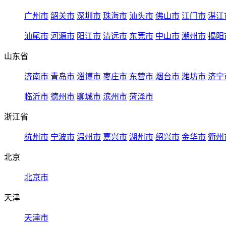
广州市
韶关市
深圳市
珠海市
汕头市
佛山市
江门市
湛江
汕尾市
河源市
阳江市
清远市
东莞市
中山市
潮州市
揭阳
山东省
济南市
青岛市
淄博市
枣庄市
东营市
烟台市
潍坊市
济宁
临沂市
德州市
聊城市
滨州市
菏泽市
浙江省
杭州市
宁波市
温州市
嘉兴市
湖州市
绍兴市
金华市
衢州
北京
北京市
天津
天津市