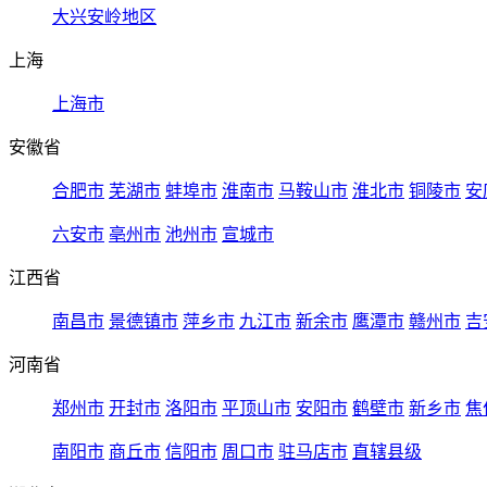
大兴安岭地区
上海
上海市
安徽省
合肥市
芜湖市
蚌埠市
淮南市
马鞍山市
淮北市
铜陵市
安
六安市
亳州市
池州市
宣城市
江西省
南昌市
景德镇市
萍乡市
九江市
新余市
鹰潭市
赣州市
吉
河南省
郑州市
开封市
洛阳市
平顶山市
安阳市
鹤壁市
新乡市
焦
南阳市
商丘市
信阳市
周口市
驻马店市
直辖县级