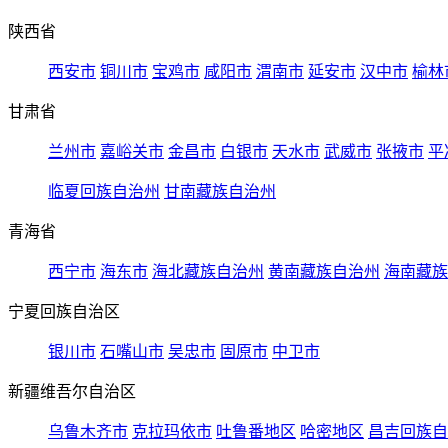
陕西省
西安市
铜川市
宝鸡市
咸阳市
渭南市
延安市
汉中市
榆林
甘肃省
兰州市
嘉峪关市
金昌市
白银市
天水市
武威市
张掖市
平
临夏回族自治州
甘南藏族自治州
青海省
西宁市
海东市
海北藏族自治州
黄南藏族自治州
海南藏族
宁夏回族自治区
银川市
石嘴山市
吴忠市
固原市
中卫市
新疆维吾尔自治区
乌鲁木齐市
克拉玛依市
吐鲁番地区
哈密地区
昌吉回族自