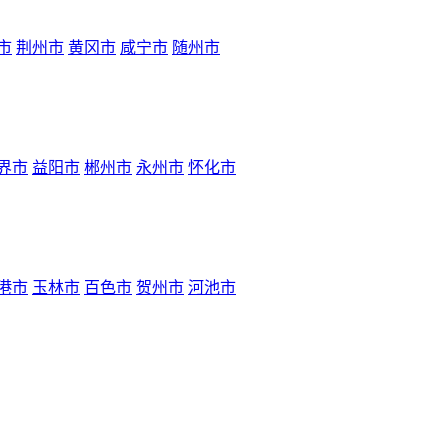
市
荆州市
黄冈市
咸宁市
随州市
界市
益阳市
郴州市
永州市
怀化市
港市
玉林市
百色市
贺州市
河池市