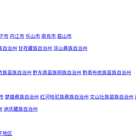
宁市
内江市
乐山市
南充市
眉山市
族自治州
甘孜藏族自治州
凉山彝族自治州
依族苗族自治州
黔东南苗族侗族自治州
黔南布依族苗族自治州
市
楚雄彝族自治州
红河哈尼族彝族自治州
文山壮族苗族自治州
州
迪庆藏族自治州
芝地区