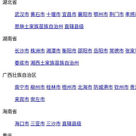
湖北省
武汉市
黄石市
十堰市
宜昌市
襄阳市
鄂州市
荆门市
孝感
恩施土家族苗族自治州
直辖县级
湖南省
长沙市
株洲市
湘潭市
衡阳市
邵阳市
岳阳市
常德市
张家
娄底市
湘西土家族苗族自治州
广西壮族自治区
南宁市
柳州市
桂林市
梧州市
北海市
防城港市
钦州市
贵
来宾市
崇左市
海南省
海口市
三亚市
三沙市
直辖县级
重庆