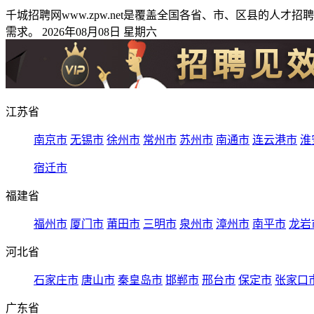
千城招聘网www.zpw.net是覆盖全国各省、市、区县的
需求。 2026年08月08日 星期六
江苏省
南京市
无锡市
徐州市
常州市
苏州市
南通市
连云港市
淮
宿迁市
福建省
福州市
厦门市
莆田市
三明市
泉州市
漳州市
南平市
龙岩
河北省
石家庄市
唐山市
秦皇岛市
邯郸市
邢台市
保定市
张家口
广东省