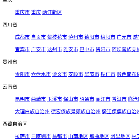
重庆市
重庆
两江新区
四川省
成都市
自贡市
攀枝花市
泸州市
德阳市
绵阳市
广元市
遂
宜宾市
广安市
达州市
雅安市
巴中市
资阳市
阿坝藏族羌
贵州省
贵阳市
六盘水市
遵义市
安顺市
毕节市
铜仁市
黔西南布
云南省
昆明市
曲靖市
玉溪市
保山市
昭通市
丽江市
普洱市
临沧
大理白族自治州
德宏傣族景颇族自治州
怒江傈僳族自治
西藏自治区
拉萨市
日喀则市
昌都市
山南地区
那曲地区
阿里地区
林